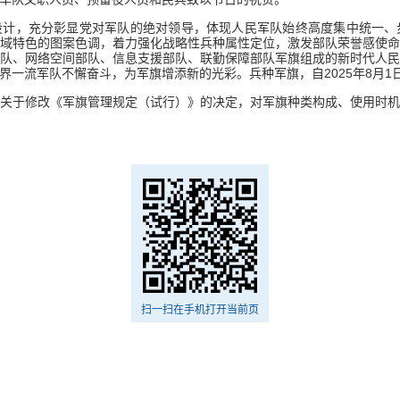
设计，充分彰显党对军队的绝对领导，体现人民军队始终高度集中统一、
域特色的图案色调，着力强化战略性兵种属性定位，激发部队荣誉感使
队、网络空间部队、信息支援部队、联勤保障部队军旗组成的新时代人
一流军队不懈奋斗，为军旗增添新的光彩。兵种军旗，自2025年8月1
关于修改《军旗管理规定（试行）》的决定，对军旗种类构成、使用时
扫一扫在手机打开当前页