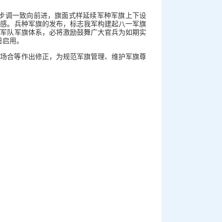
步调一致向前进，旗面式样延续军种军旗上下设
命感。兵种军旗的发布，标志我军构建起八一军旗
民军队军旗体系，必将激励鼓舞广大官兵为如期实
日启用。
机场合等作出修正，为规范军旗管理、维护军旗尊