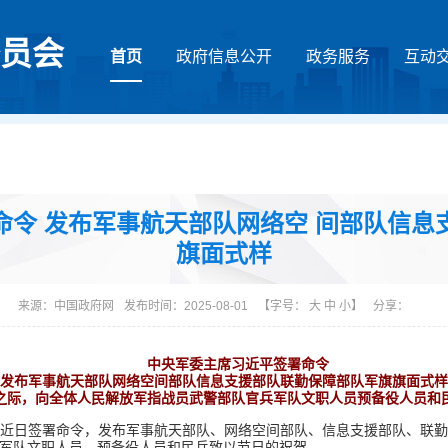
员会
首页
政府信息公开
政务服务
互动
命令 发布军事航天部队网络空 间部队信息
旗面式样
来源：
中国政府网
发布时间：2025-08-01
【字号：
大
中
小
】
分享：
中央军委主席习近平签署命令
发布军事航天部队网络空间部队信息支援部队联勤保障部队军旗旗面式样
之际，向全体人民解放军指战员武警部队官兵军队文职人员预备役人员和
近平近日签署命令，发布军事航天部队、网络空间部队、信息支援部队、联
军队文职人员、预备役人员和民兵致以节日的祝贺。