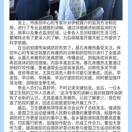
会上，市疾控中心的专家针对伊蚊媒介的监测方法和应
用，进行了专业且细致的讲解。通过详细阐述蚊媒监测的方
法、频率以及重点监测区域，让参会人员对蚊媒的生活习性、
繁殖特点有了更深入的了解，为后续精准开展灭蚊工作提供了
科学依据。
在当前蚊媒传染病防控形势下，基孔肯雅热备受关注，疾
控中心的专家还就基孔肯雅热的诊断和防控知识进行了全面讲
解。从基孔肯雅热的发病原理、传播途径，到临床症状表现，
再到具体的防控措施，内容丰富且实用。基孔肯雅热主要通过
伊蚊叮咬传播，患者通常会出现突发高热、对称性多关节疼
痛、皮疹等症状，尤其在高危人群中可能引发重症。因此，早
发现、早诊断、早隔离、早治疗是防控的关键，同时要加强环
境治理，消除蚊虫孳生地。
参会人员们认真聆听，不时记录关键信息。会后，一位乡
镇卫生院的工作人员表示：“这次专家的讲解让我对蚊媒传染病
有了全新的认识，尤其是基孔肯雅热，以前了解甚少，现在知
道了防控的要点，回去后就能更好地开展工作了。”
最后，卫生健康局领导就本次会议作了总结发言。强调指
出，爱国卫生运动是保障人民群众健康的重要举措，蚊媒传染
病防控工作更是当前的重中之重。各乡镇街道和医院要高度重
视，切实履行职责，加强协作配合，形成工作合力。要加大宣
传力度，提高居民的自我防护意识和参与爱国卫生运动的积极